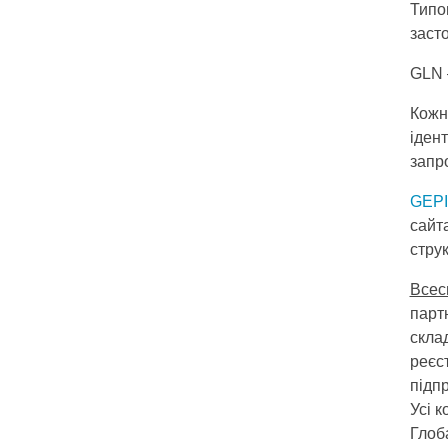
Типо
заст
GLN 
Кожн
іден
запр
GEP
сайт
стру
Всес
партн
скла
реєст
підп
Усі к
Глоб