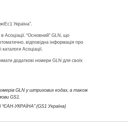
жіЕс1 Україна”.
в Асоціації. “Основний” GLN, що
втоматично, відповідна інформація про
каталоги Асоціації.
имати додаткові номери GLN для своїх
номерів GLN у штрихових кодах, а також
мови GS1.
ї “ЄАН-УКРАЇНА” (GS1 Україна)