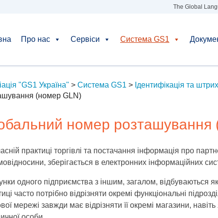
The Global Lang
вна
Про нас
Сервіси
Система GS1
Докуме
іація "GS1 Україна"
>
Система GS1
>
Ідентифікація та штри
ашування (номер GLN)
обальний номер розташування 
асній практиці торгівлі та постачання інформація про партне
мовідносини, зберігається в електронних інформаційних сис
унки одного підприємства з іншим, загалом, відбуваються як 
тиці часто потрібно відрізняти окремі функціональні підроз
вої мережі завжди має відрізняти її окремі магазини, навіть
ичної особи.