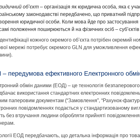
идичний об’єкт
– організація як юридична особа, яка є уч
раїнському законодавстві передбачено, що приватний підпр
ворення юридичної особи. Коли мова йде про застосування G
самі положення поширюються й на фізичних осіб – суб’єкті
ідентифікації кожного окремого об’єкта потрібен окремий но
ової мережі потребує окремого GLN для уможливлення ефек
зини).
 – передумова ефективного Електронного обмі
тронний обмін даними (ЕОД) – це технологія безпаперового
дбачає використання стандартних електронних повідомлень.
ним паперовим документам (“Замовлення”, “Рахунок-фактура
тронних повідомленнях подається у стандартизованому вигл
ть без втручання людини обробляти прийняті повідомлення 
нерам.
ології ЕОД передбачають, що детальна інформація про това