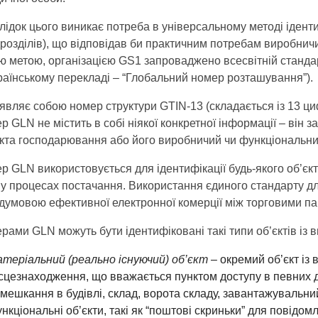
лідок цього виникає потреба в універсальному методі іденти
ідрозділів), що відповідав би практичним потребам виробнич
єю метою, організацією GS1 запроваджено всесвітній станда
країнському перекладі – “Глобальний номер розташування”).
являє собою номер структури GTIN-13 (складається із 13 ци
 GLN не містить в собі ніякої конкретної інформації – він з
єкта господарювання або його виробничий чи функціональний
 GLN використовується для ідентифікації будь-якого об’єкту
у процесах постачання. Використання єдиного стандарту для 
думовою ефективної електронної комерції між торговими п
рами GLN можуть бути ідентифіковані такі типи об’єктів із
теріальний (реально існуючий) об’єкт
– окремий об’єкт і
сцезнаходження, що вважається пунктом доступу в певних 
мешкання в будівлі, склад, ворота складу, завантажувальний
нкціональні об’єкти, такі як “поштові скриньки” для повідом