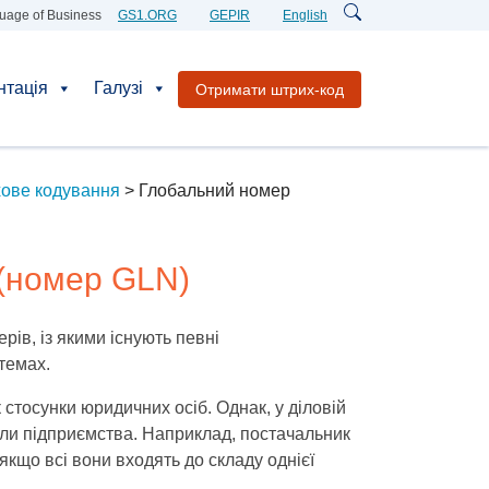
uage of Business
GS1.ORG
GEPIR
English
нтація
Галузі
Отримати штрих-код
хове кодування
>
Глобальний номер
(номер GLN)
рів, із якими існують певні
темах.
стосунки юридичних осіб. Однак, у діловій
діли підприємства. Наприклад, постачальник
 якщо всі вони входять до складу однієї