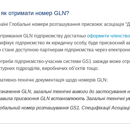
і як отримати номер GLN?
раїні Глобальні номери розташування присвоює асоціація “Д
отримання GLN підприємству достатньо
оформити членство
тифікує підприємство як юридичну особу, буде присвоєний а
о стане доступною партнерам підприємства через електронні 
отреби підприємство-учасник системи GS1 завжди може отр
турних підрозділів, виробничих об’єктів тощо.
ативно-технічні документація щодо номерів GLN:
значення GLN, загальні технічні вимоги до застосування 
авила присвоєння GLN встановлюють Загальні технічні у
обальний номер розташування GS1. Специфікації Асоціаці