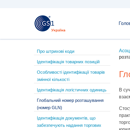
Голо
Асоц
Про штрихові коди
розт
Ідентифікація товарних позицій
Гл
Особливості ідентифікації товарів
змінної кількості
Ідентифікація логістичних одиниць
В суч
взає
Глобальний номер розташування
(номер GLN)
Стос
прак
Ідентифікація документів, що
торго
забезпечують надання торгових
юрид