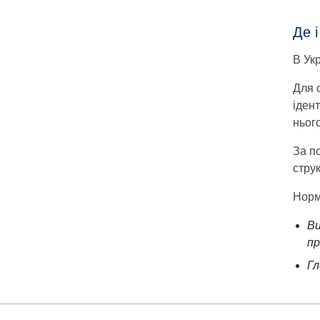
Де 
В Ук
Для 
іден
ньог
За п
струк
Норм
Ви
пр
Гл