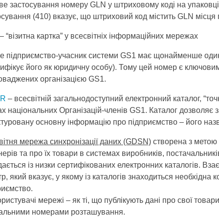
ве застосування номеру GLN у штриховому коді на упаковці
осування (410) вказує, що штриховий код містить GLN місця
– “візитна картка” у всесвітніх інформаційних мережах
е підприємство-учасник системи GS1 має щонайменше оди
тифікує його як юридичну особу). Тому цей номер є ключов
оваджених організацією GS1.
IR
– всесвітній загальнодоступний електронний каталог, “точ
ах національних Організацій-членів GS1. Каталог дозволяє
ктуровану основну інформацію про підприємство – його назву,
вітня мережа синхронізації даних (GDSN)
створена з метою 
ерів та про їх товари в системах виробників, постачальникі
дається із низки сертифікованих електронних каталогів. Взає
р, який вказує, у якому із каталогів знаходиться необхідна
риємство.
ористувачі мережі – як ті, що публікують дані про свої товари
альними номерами розташування.