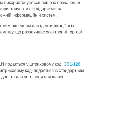
ях використовуються лише їх позначення –
користовувати всі підприємства,
ожній інформаційній системі.
ним рішенням для ідентифікації всіх
иємству, що розпочинає електронні торгові
LN подається у штриховому коді
GS1-128
.
штриховому коді подається із стандартним
дані та для чого вони призначені.