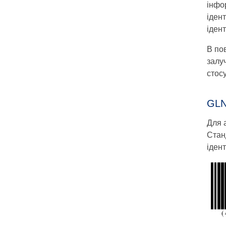
інфо
іден
іден
В по
залуч
стос
GLN
Для 
Стан
ідент