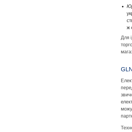
Юр
ук
ст
ж 
Для 
торг
мага
GLN
Елек
пере
звич
елек
можу
парт
Техн