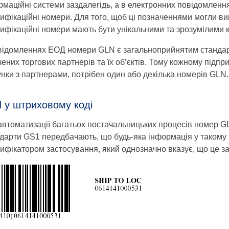
рмаційні системи заздалегідь, а в електронних повідомленн
тифікаційні номери. Для того, щоб ці позначеннями могли ви
тифікаційні номери мають бути унікальними та зрозумілими к
відомленнях ЕОД номери GLN є загальноприйнятим стандарт
ених торгових партнерів та їх об’єктів. Тому кожному підпр
унки з партнерами, потрібен один або декілька номерів GLN.
 у штриховому коді
автоматизації багатьох постачальницьких процесів номер G
дарти GS1 передбачають, що будь-яка інформація у такому 
ифікатором застосування, який однозначно вказує, що це за 