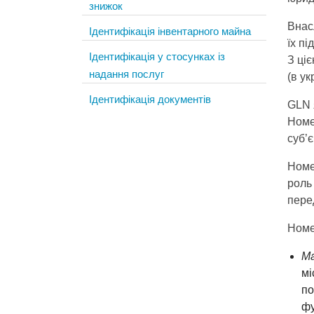
знижок
Внас
Ідентифікація інвентарного майна
їх п
Ідентифікація у стосунках із
З ці
надання послуг
(в у
Ідентифікація документів
GLN 
Номер
суб’
Номер
роль 
пере
Номе
Ма
мі
по
фу