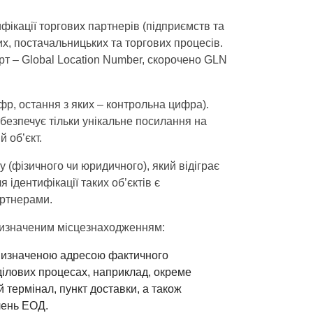
фікації торгових партнерів (підприємств та
их, постачальницьких та торгових процесів.
рт – Global Location Number, скорочено GLN
фр, остання з яких – контрольна цифра).
абезпечує тільки унікальне посилання на
 об’єкт.
 (фізичного чи юридичного), який відіграє
ідентифікації таких об’єктів є
артнерами.
 визначеним місцезнаходженням:
з визначеною адресою фактичного
ділових процесах, наприклад, окреме
 термінал, пункт доставки, а також
лень ЕОД.