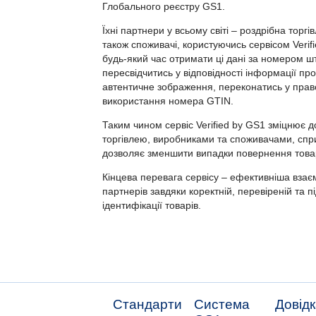
Глобального реєстру GS1.
Їхні партнери у всьому світі – роздрібна торг
також споживачі, користуючись сервісом Verif
будь-який час отримати ці дані за номером ш
пересвідчитись у відповідності інформації пр
автентичне зображення, переконатись у прав
використання номера GTIN.
Таким чином сервіс Verified by GS1 зміцнює д
торгівлею, виробниками та споживачами, сп
дозволяє зменшити випадки повернення товар
Кінцева перевага сервісу – ефективніша взаєм
партнерів завдяки коректній, перевіреній та п
ідентифікації товарів.
Стандарти
Система
Довід