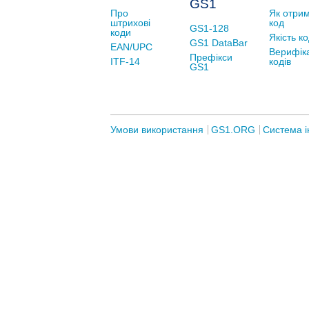
GS1
Про
Як отри
штрихові
код
GS1-128
коди
Якість к
GS1 DataBar
EAN/UPC
Верифік
Префікси
ITF-14
кодів
GS1
Умови використання
GS1.ORG
Система і