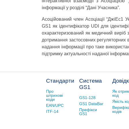
інтерактивної взаємодії з Асоціацією
інформації у розділі “Дані Учасника”.
Асоційований член Асоціації “ДжіЕс1 У
GS1 як ідентифікатор UDI для ідентифі
охарактеризований як медичний виріб з
дотримання застосовних регуляторних в
надання інформації про таке використан
підтримку актуальності наданої інформац
Стандарти
Система
Довід
GS1
Про
Як отри
штрихові
код
GS1-128
коди
Якість к
GS1 DataBar
EAN/UPC
Верифік
Префікси
ITF-14
кодів
GS1