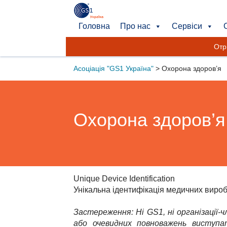
Головна
Про нас
Сервіси
Отр
Асоціація "GS1 Україна"
>
Охорона здоров’я
Охорона здоров’я
Unique
Device
Identification
Унікальна ідентифікація медичних вироб
Застереження: Ні GS1, ні організації-
або очевидних повноважень виступа