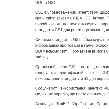
UDI
та
GS
1
GS1 є уповноваженим агентством щодо 
країн світу, зокрема США, ЄС, Китаю, П
виробники, які постачають медичні вир
стандарти GS1 для реалізації вимог щод
Система стандартів GS1 забезпечує глоб
інформацією про товари в галузі охоро
UDI у всьому світі. Нормативні вимоги 
таблиці.
Організації-члени GS1 – це ті, що вид
генерувати ідентифікаційні ключі 
використання стандарту GS1 для впрова
Особливості використання ідентифікац
медичних виробів, що постачаються до
Асоціація “ДжіЕс1 Україна” як Орган