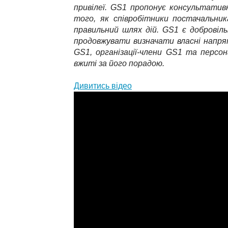
привілеї. GS1 пропонує консультативн
того, як співробітники постачальник
правильний шлях дій. GS1 є добровільн
продовжувати визначати власні напрям
GS1, організації-члени GS1 та персон
вжиті за його порадою.
Дивитись відео