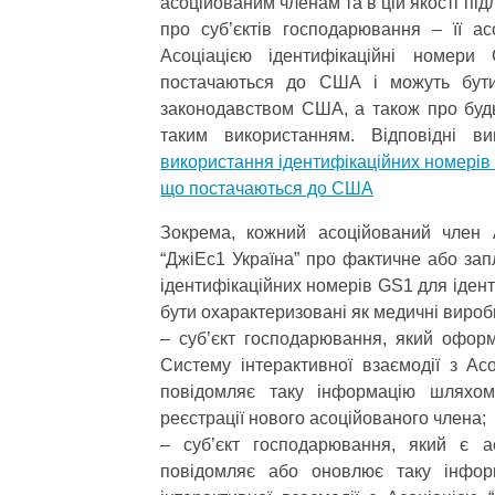
асоційованим членам та в цій якості під
про суб’єктів господарювання – її ас
Асоціацією ідентифікаційні номери 
постачаються до США і можуть бути 
законодавством США, а також про будь-
таким використанням. Відповідні 
використання ідентифікаційних номерів 
що постачаються до США
Зокрема, кожний асоційований член А
“ДжіЕс1 Україна” про фактичне або за
ідентифікаційних номерів GS1 для ідент
бути охарактеризовані як медичні вироб
– суб’єкт господарювання, який оформ
Систему інтерактивної взаємодії з Асо
повідомляє таку інформацію шляхом
реєстрації нового асоційованого члена;
– суб’єкт господарювання, який є ас
повідомляє або оновлює таку інфор