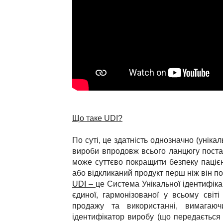
Що таке UDI?
По суті, це здатність однозначно (уніка
вироби впродовж всього ланцюгу поста
може суттєво покращити безпеку пацієн
або відкликаний продукт перш ніж він по
UDI
–
це Система Унікальної ідентифік
єдиної, гармонізованої у всьому світі
продажу та використанні, вимагаюч
ідентифікатор виробу (що передається 