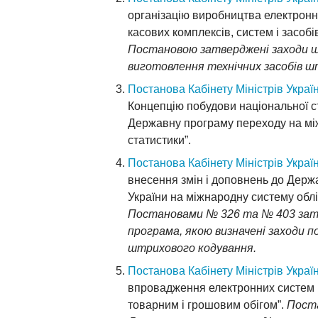
організацію виробництва електронни
касових комплексів, систем і засоб
Постановою затверджені заходи 
виготовлення технічних засобів ш
Постанова Кабінету Міністрів Україн
Концепцію побудови національної с
Державну програму переходу на між
статистики”.
Постанова Кабінету Міністрів Україн
внесення змін і доповнень до Держ
України на міжнародну систему облік
Постановами № 326 та № 403 за
програма, якою визначені заходи 
штрихового кодування.
Постанова Кабінету Міністрів Україн
впровадження електронних систем 
товарним і грошовим обігом”.
Пост