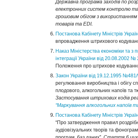
Державна програма заходів по роз
електронних систем контролю та 
грошовим обігом з використанням
товарів та EDI.
Постанова Кабінету Міністрів Украї
впровадження штрихового кодуванн
Наказ Міністерства економіки та з 
інтеграції України від 20.08.2002 №
Положення про штрихове кодування
Закон України від 19.12.1995 №481
регулювання виробництва і обігу сп
плодового, алкогольних напоїв та 
Застосування штрихових кодів р
“Маркування алкогольних напоїв т
Постанова Кабінету Міністрів Україн
“Про затвердження правил роздрібн
аудіовізуальних творів та фонограм
програм, баз даних”.
Стаття 6 цих