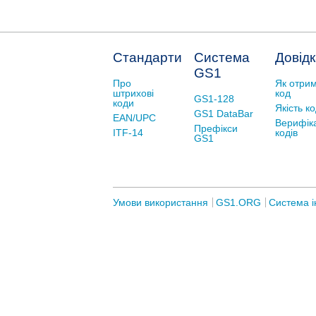
Стандарти
Система
Довід
GS1
Про
Як отри
штрихові
код
GS1-128
коди
Якість к
GS1 DataBar
EAN/UPC
Верифік
Префікси
ITF-14
кодів
GS1
Умови використання
GS1.ORG
Система і