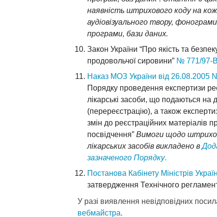
наявність штрихового коду на кож
аудіовізуального твору, фонограми
програми, бази даних.
Закон України
“Про якість та безпек
продовольчої сировини”
№ 771/97-ВР
Наказ МОЗ України від 26.08.2005 
Порядку проведення експертизи реє
лікарські засоби, що подаються на
(перереєстрацію), а також експерти
змін до реєстраційних матеріалів п
посвідчення”
Вимоги щодо штрихов
лікарських засобів викладено в
Дод
зазначеного Порядку
.
Постанова Кабінету Міністрів Україн
затвердження Технічного регламент
У разі виявлення невідповідних посил
вебмайстра
.