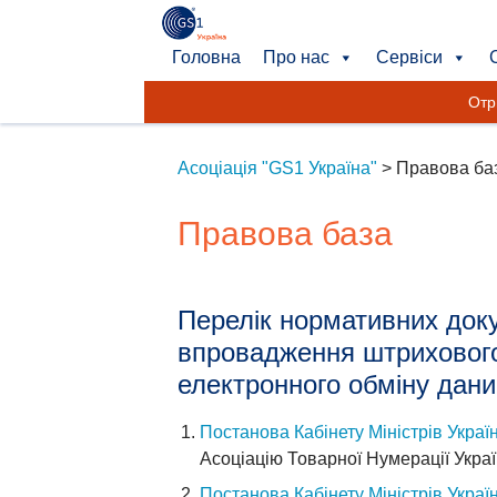
Головна
Про нас
Сервіси
Отр
Асоціація "GS1 Україна"
>
Правова ба
Правова база
Перелік нормативних док
впровадження штрихового
електронного обміну дани
Постанова Кабінету Міністрів Україн
Асоціацію Товарної Нумерації Украї
Постанова Кабінету Міністрів Україн