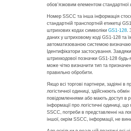
обов’язковим елементом стандартної л
Номер SSCC та інша інформація стосо
стандартній транспортній етикетці GS
штрихових кодах символіки
GS1-128
.
даних у штриховому коді GS1-128 та ї
автоматизованою системою визначают
Ідентифікатори застосування. Завдяки
штрихкодової позначки GS1-128 будь-
може чітко визначити тип та призначенн
правильно обробити.
Якщо всі торгові партнери, задіяні в 
логістичної одиниці, здійснюють обмі
повідомленнями або мають доступ в р
інформації про логістичні одиниці, що
SSCC, потреби в представленні на лог
іншої, окрім SSCC, інформації, не вин
Але оскільки в реальній практиці всі 