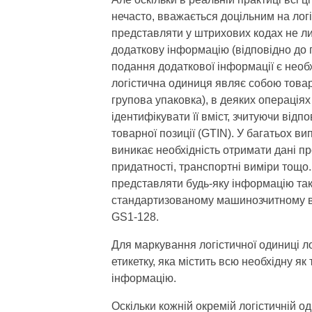
нечасто, вважається доцільним на логі
представляти у штрихових кодах не л
додаткову інформацію (відповідно до 
подання додаткової інформації є необ
логістична одиниця являє собою това
групова упаковка), в деяких операція
ідентифікувати її вміст, зчитуючи від
товарної позиції (GTIN). У багатьох в
виникає необхідність отримати дані про
придатності, транспортні виміри тощ
представляти будь-яку інформацію так
стандартизованому машинозчитному ви
GS1-128.
Для маркування логістичної одиниці л
етикетку, яка містить всю необхідну як
інформацію.
Оскільки кожній окремій логістичній о