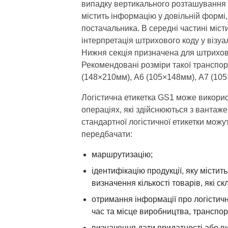
випадку вертикального розташування 
містить інформацію у довільній формі
постачальника. В середні частині міст
інтерпретація штрихового коду у візу
Нижня секція призначена для штрихов
Рекомендовані розміри такої транспорт
(148×210мм), А6 (105×148мм), А7 (105
Логістична етикетка GS1 може викорис
операціях, які здійснюються з вантаж
стандартної логістичної етикетки можут
передбачати:
маршрутизацію;
ідентифікацію продукції, яку містит
визначення кількості товарів, які ск
отримання інформації про логістичн
час та місце виробництва, транспор
визначення дати придатності або ви