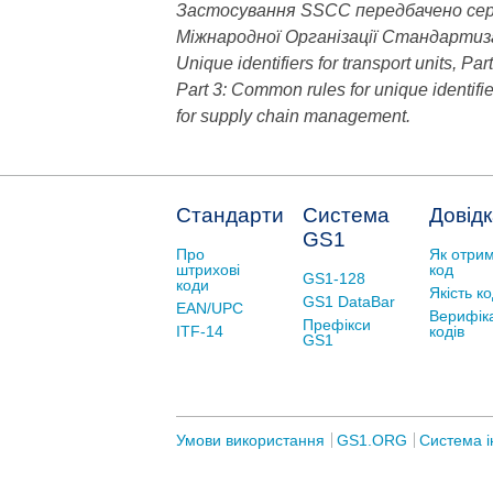
Застосування SSCC передбачено сер
Міжнародної Організації Стандартизац
Unique identifiers for transport units, Pa
Part 3: Common rules for unique identifier
for supply chain management.
Стандарти
Система
Довід
GS1
Про
Як отри
штрихові
код
GS1-128
коди
Якість к
GS1 DataBar
EAN/UPC
Верифік
Префікси
ITF-14
кодів
GS1
Умови використання
GS1.ORG
Система і