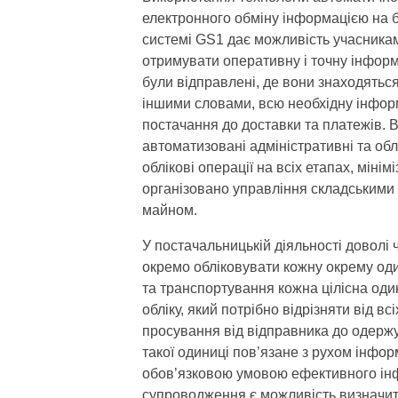
електронного обміну інформацією на б
системі GS1 дає можливість учасника
отримувати оперативну і точну інформ
були відправлені, де вони знаходяться
іншими словами, всю необхідну інфор
постачання до доставки та платежів. 
автоматизовані адміністративні та об
облікові операції на всіх етапах, міні
організовано управління складськими
майном.
У постачальницькій діяльності доволі
окремо обліковувати кожну окрему од
та транспортування кожна цілісна оди
обліку, який потрібно відрізняти від вс
просування від відправника до одерж
такої одиниці пов’язане з рухом інформ
обов’язковою умовою ефективного ін
супроводження є можливість визначити