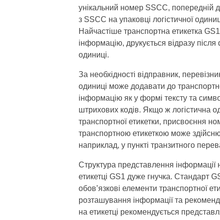
унікальний номер SSCC, попередній д
з SSCC на упаковці логістичної одини
Найчастіше транспортна етикетка GS1
інформацію, друкується відразу після
одиниці.
За необхідності відправник, перевізни
одиниці може додавати до транспортно
інформацію як у формі тексту та символ
штрихових кодів. Якщо ж логістична о
транспортної етикетки, присвоєння н
транспортною етикеткою може здійснюв
наприклад, у пункті транзитного пере
Структура представлення інформації н
етикетці GS1 дуже гнучка. Стандарт G
обов’язкові елементи транспортної ети
розташування інформації та рекоменд
на етикетці рекомендується представля