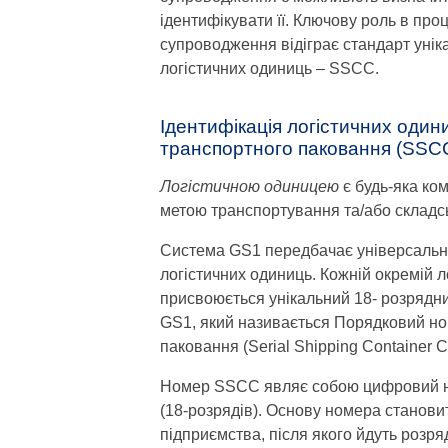
ідентифікувати її. Ключову роль в пр
супроводження відіграє стандарт уніка
логістичних одиниць – SSCC.
Ідентифікація логістичних оди
транспортного паковання (SSCC
Логістичною одиницею
є будь-яка ко
метою транспортування та/або складсь
Система GS1 передбачає універсальний
логістичних одиниць. Кожній окремій л
присвоюється унікальний 18- розрядн
GS1, який називається Порядковий н
паковання (Serial Shipping Container 
Номер SSCC являє собою цифровий н
(18-розрядів). Основу номера станов
підприємства, після якого йдуть розр