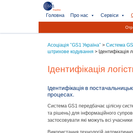
Головна
Про нас
Сервіси
Отр
Асоціація "GS1 Україна"
>
Система G
штрихове кодування
>
Ідентифікація 
Ідентифікація логіс
Ідентифікація в постачальниць
процесах.
Система GS1 передбачає цілісну систе
та рішень) для інформаційного супров
застосовувати які можуть всі учасник
Використання технологій автоматичної