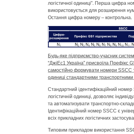
логістичної одиниці”. Перша цифра н
використовується для розширення ну
Остання цифра номеру – контрольна.
Будь-яке підприємство-учасник систем
“ДжіЕс1 Україна” присвоїла Префікс 
самостійно формувати номери SSCC та
одиниці стандартними транспортними 
Стандартний ідентифікаційний номер
логістичній одиниці, дозволяє індивід
та автоматизувати транспортно-складсь
Ідентифікаційний номер SSCC є уніве
всіх прикладних логістичних застосува
Типовим прикладом використання SSСС