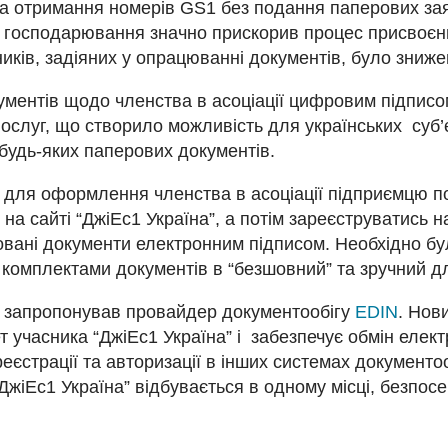
та отримання номерів GS1 без подання паперових за
ми господарювання значно прискорив процес присвоєн
иків, задіяних у опрацюванні документів, було зниже
ументів щодо членства в асоціації цифровим підпис
послуг, що створило можливість для українських суб
будь-яких паперових документів.
 для оформлення членства в асоціації підприємцю по
і на сайті “ДжіЕс1 Україна”, а потім зареєструватис
овані документи електронним підписом. Необхідно б
омплектами документів в “безшовний” та зручний дл
 запропонував провайдер документообігу
EDIN
. Нов
т учасника “ДжіЕс1 Україна” і забезпечує обмін еле
реєстрації та авторизації в інших системах документ
жіЕс1 Україна” відбувається в одному місці, безпосе