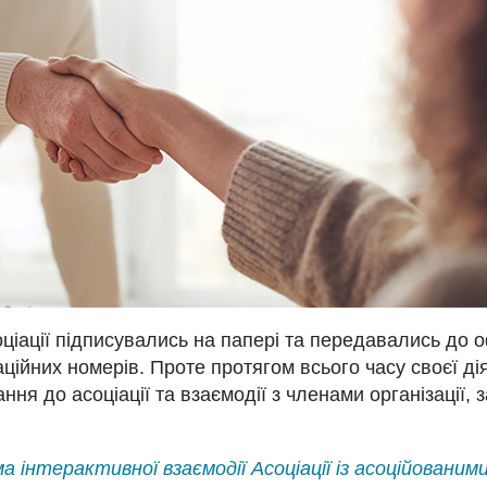
іації підписувались на папері та передавались до о
ійних номерів. Проте протягом всього часу своєї дія
я до асоціації та взаємодії з членами організації, 
 інтерактивної взаємодії Асоціації із асоційованим