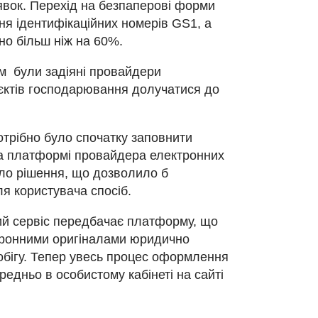
явок. Перехід на безпаперові форми
ня ідентифікаційних номерів GS1, а
но більш ніж на 60%.
ом були задіяні провайдери
’єктів господарювання долучатися до
трібно було спочатку заповнити
ь на платформі провайдера електронних
уло рішення, що дозволило б
я користувача спосіб.
ий сервіс передбачає платформу, що
ктронними оригіналами юридично
ообігу. Тепер увесь процес оформлення
редньо в особистому кабінеті на сайті