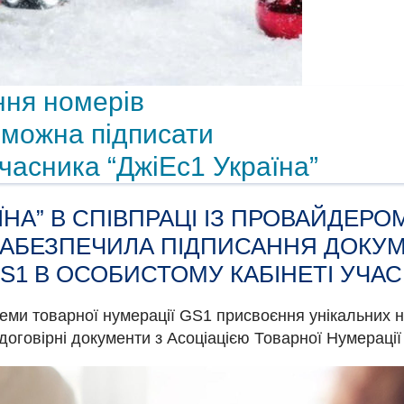
ння номерів
 можна підписати
учасника “ДжіЕс1 Україна”
АЇНА” В СПІВПРАЦІ ІЗ ПРОВАЙДЕР
ЗАБЕЗПЕЧИЛА ПІДПИСАННЯ ДОКУ
S1 В ОСОБИСТОМУ КАБІНЕТІ УЧАС
теми товарної нумерації GS1 присвоєння унікальних 
договірні документи з Асоціацією Товарної Нумерації 