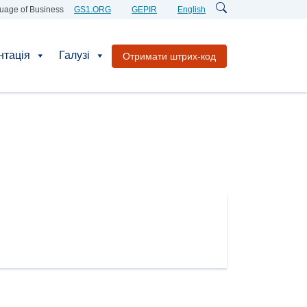
uage of Business
GS1.ORG
GEPIR
English
нтація
Галузі
Отримати штрих-код