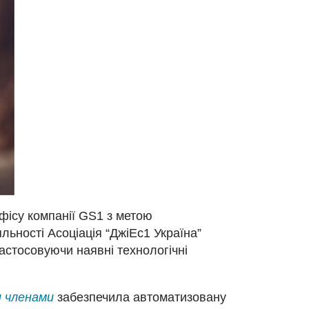
фісу компанії GS1 з метою
льності Асоціація “ДжіЕс1 Україна”
застосовуючи наявні технологічні
и членами
забезпечила автоматизовану