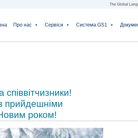
The Global Lang
вна
Про нас
Сервіси
Система GS1
Докуме
а співвітчизники!
 з прийдешніми
Новим роком!