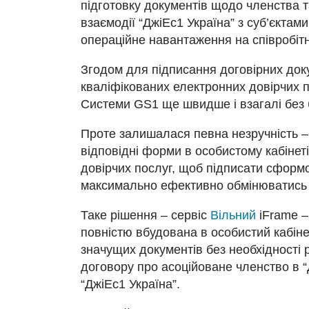
підготовку документів щодо членства 
взаємодії “ДжіЕс1 Україна” з суб’єкта
операційне навантаження на співробітн
Згодом для підписання договірних док
кваліфікованих електронних довірчих 
Системи GS1 ще швидше і взагалі без 
Проте залишалася певна незручність –
відповідні форми в особистому кабінет
довірчих послуг, щоб підписати сформ
максимально ефективно обмінюватись к
Таке рішення – сервіс
Вільний
iFrame –
повністю вбудована в особистий кабіне
значущих документів без необхідності 
договору про асоційоване членство в “Д
“ДжіЕс1 Україна”.