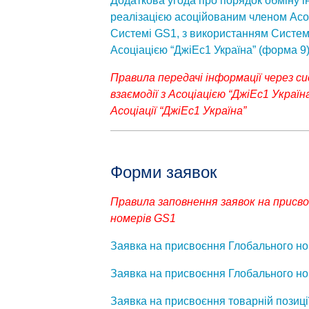
Додаткова угода про порядок обміну і
реалізацією асоційованим членом Асоц
Системі GS1, з використанням Системи
Асоціацією “ДжіЕс1 Україна” (форма 9
Правила передачі інформації через с
взаємодії з Асоціацією “ДжіЕс1 Украї
Асоціації “ДжіЕс1 Україна”
Форми заявок
Правила заповнення заявок на присв
номерів GS1
Заявка на присвоєння Глобального ном
Заявка на присвоєння Глобального н
Заявка на присвоєння товарній позиці