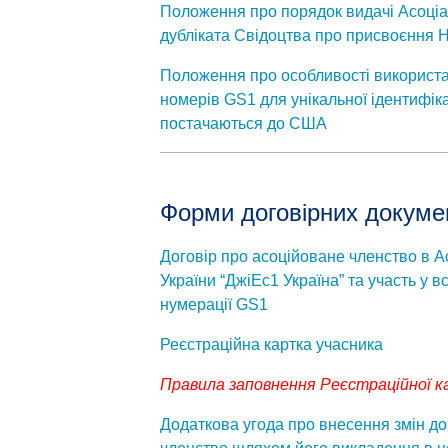
Положення про порядок видачі Асоціа
дубліката Свідоцтва про присвоєння
Положення про особливості використа
номерів GS1 для унікальної ідентифік
постачаються до США
Форми договірних докуме
Договір
про асоційоване членство в Ас
України “ДжіЕс1 Україна” та участь у в
нумерації GS1
Реєстраційна картка учасника
Правила заповнення Реєстраційної к
Додаткова угода
про внесення змін до