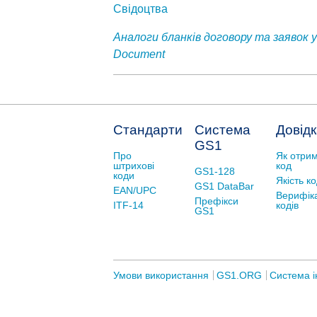
Свідоцтва
Аналоги бланків договору та заявок
Document
Стандарти
Система
Довід
GS1
Про
Як отри
штрихові
код
GS1-128
коди
Якість к
GS1 DataBar
EAN/UPC
Верифік
Префікси
ITF-14
кодів
GS1
Умови використання
GS1.ORG
Система і