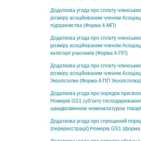
Додаткова угода про сплату членськи
розміру асоційованим членом Асоціаці
підприємства (Форма 4-МП)
Додаткова угода про сплату членськи
розміру асоційованим членом Асоціаці
категорії учасників (Форма 4-ПП)
Додаткова угода про сплату членськи
розміру асоційованим членом Асоціаці
Укоопспілки (Форма 4-ПП Укоопспілка)
Додаткова угода про порядок присвоєн
Номерів GS1 суб’єкту господарювання
швидкозмінною номенклатурою товарі
Додаткова угода про спрощений поря
(перереєстрації) Номерів GS1 (форма